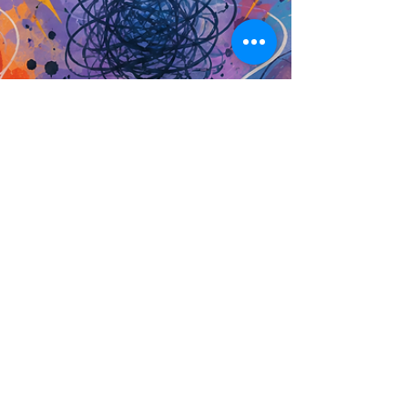
αντίδραση με λειτουργικό ρόλο. Μπορεί να
μας ενημερώνει ότι κάτι μας ενόχλησε, ότι ένα
όριο παραβιάστηκε ή ότι μια ανάγκη δεν
ακούστηκε. Η βιβλιογραφία δείχνει ότι ο
τρόπος με τον οποίο αναγνωρίζουμε,
ερμηνεύουμε και εκφράζουμε τα
συναισθήματά μας επηρεάζει σημαντικά τη
συμπεριφορά και τις σχέσεις μας (Gross,
1998· P