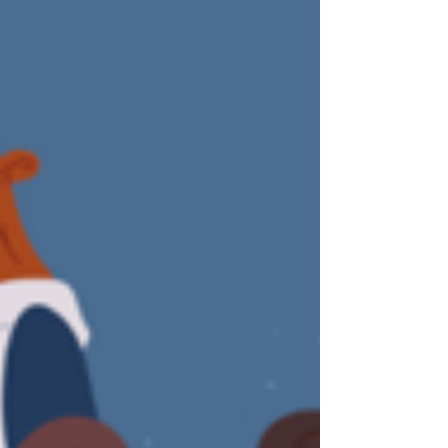
τον εαυτό του. Συνδέεται με πιο βαθιές
πεποιθήσεις για την προσωπική αξία, την
επάρκεια, την αποδοχή και το κατά πόσο το
άτομο αισθάνεται ότι μπορεί να σταθεί με
ασφάλεια μέσα στις σχέσεις και στον κόσμο.
Ένα άτομο με χαμηλή αυτοεκτίμηση μπορεί
να αμφισβητεί συνεχώς τον εαυτό