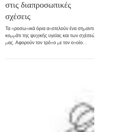
Η σημασία των
προσωπικών ορίων
στην ψυχική υγεία και
στις διαπροσωπικές
σχέσεις
Τα προσωπικά όρια αποτελούν ένα σημαντικό
κομμάτι της ψυχικής υγείας και των σχέσεών
μας. Αφορούν τον τρόπο με τον οποίο
αναγνωρίζουμε τις ανάγκες μας,
προστατεύουμε τον προσωπικό μας χώρο και
επικοινωνούμε στους άλλους τι μπορούμε ή
δεν μπορούμε να δεχτούμε. Τα όρια δεν
σχετίζονται μόνο με το «όχι». Σχετίζονται και
με το πώς επιτρέπουμε στον εαυτό μας να έχει
ανάγκες, προτιμήσεις, χρόνο, ξεκούραση και
συναισθηματική ασφάλεια. Πολλοί άνθρωποι