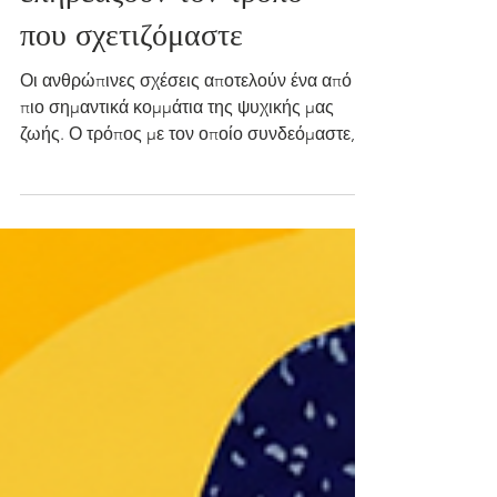
επηρεάζουν τον τρόπο
που σχετιζόμαστε
Οι ανθρώπινες σχέσεις αποτελούν ένα από τα
πιο σημαντικά κομμάτια της ψυχικής μας
ζωής. Ο τρόπος με τον οποίο συνδεόμαστε,
εμπιστευόμαστε, φοβόμαστε την απόρριψη ή
αποφεύγουμε την οικειότητα δεν
διαμορφώνεται τυχαία. Συχνά επηρεάζεται
από τις πρώιμες εμπειρίες μας και από τον
τρόπο με τον οποίο μάθαμε, από μικρή ηλικία,
να ζητάμε φροντίδα, ασφάλεια και
συναισθηματική ανταπόκριση. Η θεωρία
δεσμού, όπως αναπτύχθηκε αρχικά από τον
Bowlby και επεκτάθηκε ερευνητικά από την
Ainswor