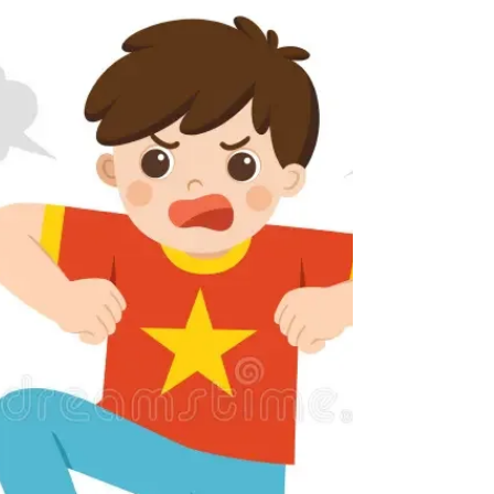
αντιδρούμε σε καταστάσεις, να
προστατεύουμε τον εαυτό μας και να
συνδεόμαστε με τους άλλους. Το άγχος, ο
θυμός, η λύπη, η ντροπή ή η ενοχή δεν είναι
από μόνα τους «κακά» συναισθήματα. Είναι
σήματα που μας δίνουν πληροφορίες για τις
ανάγκες, τα όρια και τις σχέσεις μας. Ωστόσο,
υπάρχουν στιγμές που τα συναισθήματα
γίνονται πολύ έντονα ή δύσκολα ανεκτά.
Κάποιος μ