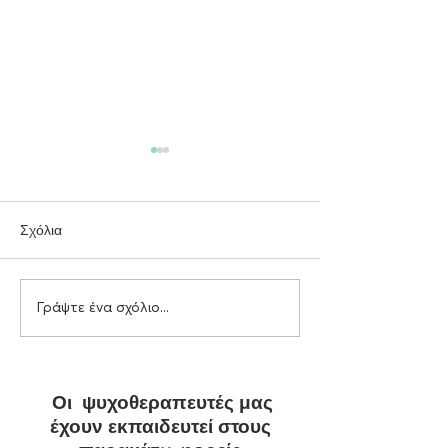
Σχόλια
Γράψτε ένα σχόλιο...
Αυτοεκτίμηση, γνωσιακά
Η σημασία των
σχήματα και θεραπευτική
προσωπικών ορί
αλλαγή
ψυχική υγεία και 
διαπροσωπικές 
Οι ψυχοθεραπευτές μας
έχουν εκπαιδευτεί στους