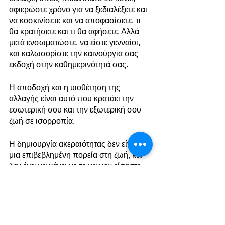
αφιερώστε χρόνο για να ξεδιαλέξετε και 
να κοσκινίσετε και να αποφασίσετε, τι 
θα κρατήσετε και τι θα αφήσετε. Αλλά 
μετά ενσωματώστε, να είστε γενναίοι, 
και καλωσορίστε την καινούργια σας 
εκδοχή στην καθημερινότητά σας.
Η αποδοχή και η υιοθέτηση της 
αλλαγής είναι αυτό που κρατάει την 
εσωτερική σου και την εξωτερική σου 
ζωή σε ισορροπία.
Η δημιουργία ακεραιότητας δεν είναι 
μια επιβεβλημένη πορεία στη ζωή, και 
δεν έχει να κάνει με το να μην είσαστε 
καλύτεροι, να προσπαθείτε πιο πολύ 
και να ακολουθείτε άλλο ένα πρέπει. 
Έχει να κάνει με την ειλικρίνεια προς 
τον εαυτό σας και το να έχετε το θάρρος 
να ακούτε και να αποδέχεστε αυτά που 