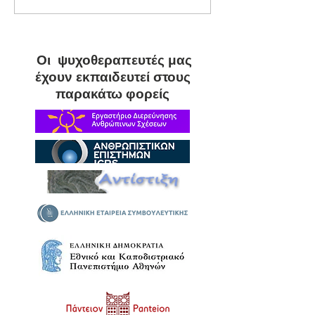
σχήματα και θεραπευτική
προσωπικών ορί
αλλαγή
ψυχική υγεία και 
διαπροσωπικές 
Οι ψυχοθεραπευτές μας
έχουν εκπαιδευτεί στους
παρακάτω φορείς