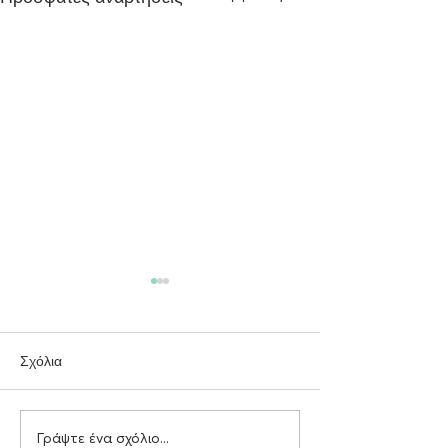
Σχόλια
Γράψτε ένα σχόλιο...
Αυτοεκτίμηση, γνωσιακά
Η σημασία των