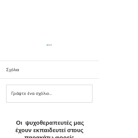
Σχόλια
Γράψτε ένα σχόλιο...
Αυτοεκτίμηση, γνωσιακά
Η σημασία των
σχήματα και θεραπευτική
προσωπικών ορί
αλλαγή
ψυχική υγεία και 
διαπροσωπικές 
Οι ψυχοθεραπευτές μας
έχουν εκπαιδευτεί στους
παρακάτω φορείς