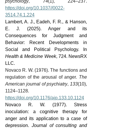
psychology
, 
74
(1), 224–237. 
https://doi.org/10.1037//0022-
3514.74.1.224
Lambert, A. J., Eadeh, F. R., & Hanson, 
E. J. (2025). Anger and its 
Consequences for Judgment and 
Behavior: Recent Developments in 
Social and Political Psychology. In 
Health & Medicine Week
, 724. NewsRX 
LLC.
Novaco R. W. (1976). The functions and 
regulation of the arousal of anger. 
The 
American journal of psychiatry
, 
133
(10), 
1124–1128. 
https://doi.org/10.1176/ajp.133.10.1124
Novaco R. W. (1977). Stress 
inoculation: a cognitive therapy for 
anger and its application to a case of 
depression. 
Journal of consulting and 