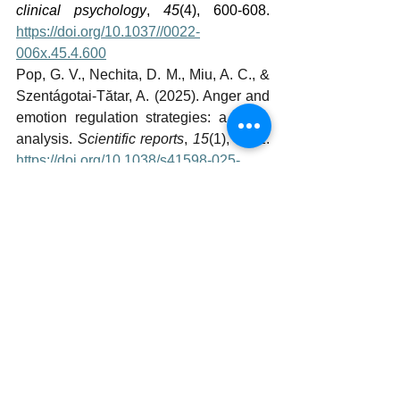
clinical psychology
, 
45
(4), 600-608. 
https://doi.org/10.1037//0022-
006x.45.4.600
Pop, G. V., Nechita, D. M., Miu, A. C., & 
Szentágotai-Tătar, A. (2025). Anger and 
emotion regulation strategies: a meta-
analysis. 
Scientific reports
, 
15
(1), 6931. 
https://doi.org/10.1038/s41598-025-
91646-0
Roberton, T., Daffern, M. and Bucks, 
R.S. (2012) Emotion Regulation and 
Aggression. 
Aggression and Violent 
Behavior,
17
, 72-
82.
https://doi.org/10.1016/j.avb.2011.09.
006